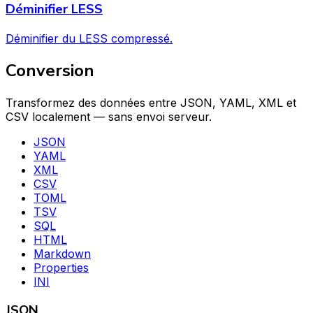
Déminifier LESS
Déminifier du LESS compressé.
Conversion
Transformez des données entre JSON, YAML, XML et
CSV localement — sans envoi serveur.
JSON
YAML
XML
CSV
TOML
TSV
SQL
HTML
Markdown
Properties
INI
JSON