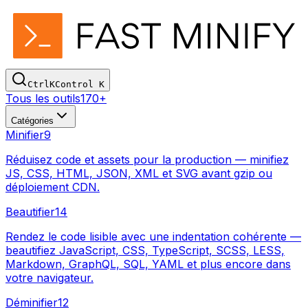
Ctrl
K
Control
K
Tous les outils
170+
Catégories
Minifier
9
Réduisez code et assets pour la production — minifiez
JS, CSS, HTML, JSON, XML et SVG avant gzip ou
déploiement CDN.
Beautifier
14
Rendez le code lisible avec une indentation cohérente —
beautifiez JavaScript, CSS, TypeScript, SCSS, LESS,
Markdown, GraphQL, SQL, YAML et plus encore dans
votre navigateur.
Déminifier
12