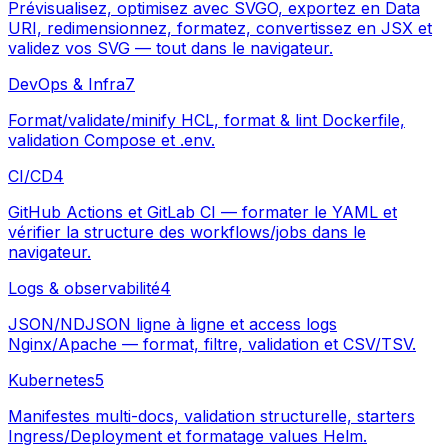
Prévisualisez, optimisez avec SVGO, exportez en Data
URI, redimensionnez, formatez, convertissez en JSX et
validez vos SVG — tout dans le navigateur.
DevOps & Infra
7
Format/validate/minify HCL, format & lint Dockerfile,
validation Compose et .env.
CI/CD
4
GitHub Actions et GitLab CI — formater le YAML et
vérifier la structure des workflows/jobs dans le
navigateur.
Logs & observabilité
4
JSON/NDJSON ligne à ligne et access logs
Nginx/Apache — format, filtre, validation et CSV/TSV.
Kubernetes
5
Manifestes multi-docs, validation structurelle, starters
Ingress/Deployment et formatage values Helm.