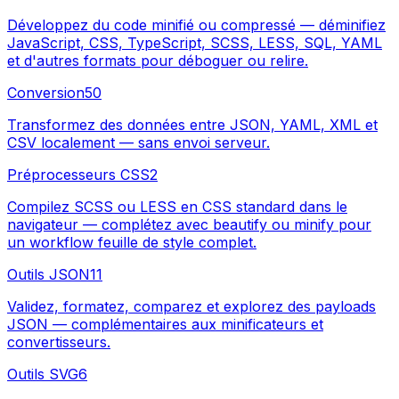
Développez du code minifié ou compressé — déminifiez
JavaScript, CSS, TypeScript, SCSS, LESS, SQL, YAML
et d'autres formats pour déboguer ou relire.
Conversion
50
Transformez des données entre JSON, YAML, XML et
CSV localement — sans envoi serveur.
Préprocesseurs CSS
2
Compilez SCSS ou LESS en CSS standard dans le
navigateur — complétez avec beautify ou minify pour
un workflow feuille de style complet.
Outils JSON
11
Validez, formatez, comparez et explorez des payloads
JSON — complémentaires aux minificateurs et
convertisseurs.
Outils SVG
6