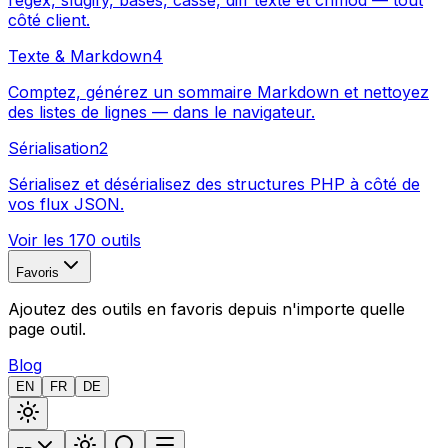
regex, slugify, bases, casse, diff texte et chmod — tout
côté client.
Texte & Markdown
4
Comptez, générez un sommaire Markdown et nettoyez
des listes de lignes — dans le navigateur.
Sérialisation
2
Sérialisez et désérialisez des structures PHP à côté de
vos flux JSON.
Voir les 170 outils
Favoris
Ajoutez des outils en favoris depuis n'importe quelle
page outil.
Blog
EN
FR
DE