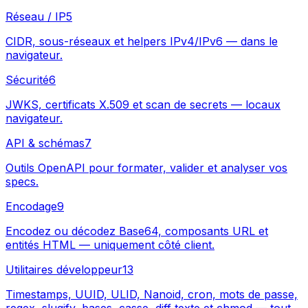
Réseau / IP
5
CIDR, sous-réseaux et helpers IPv4/IPv6 — dans le
navigateur.
Sécurité
6
JWKS, certificats X.509 et scan de secrets — locaux
navigateur.
API & schémas
7
Outils OpenAPI pour formater, valider et analyser vos
specs.
Encodage
9
Encodez ou décodez Base64, composants URL et
entités HTML — uniquement côté client.
Utilitaires développeur
13
Timestamps, UUID, ULID, Nanoid, cron, mots de passe,