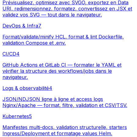
Prévisualisez, optimisez avec SVGO, exportez en Data
URI, redimensionnez, formatez, convertissez en JSX et
validez vos SVG — tout dans le navigateur.
DevOps & Infra
7
Format/validate/minify HCL, format & lint Dockerfile,
validation Compose et .env.
CI/CD
4
GitHub Actions et GitLab CI — formater le YAML et
vérifier la structure des workflows/jobs dans le
navigateur.
Logs & observabilité
4
JSON/NDJSON ligne à ligne et access logs
Nginx/Apache — format, filtre, validation et CSV/TSV.
Kubernetes
5
Manifestes multi-docs, validation structurelle, starters
Ingress/Deployment et formatage values Helm.