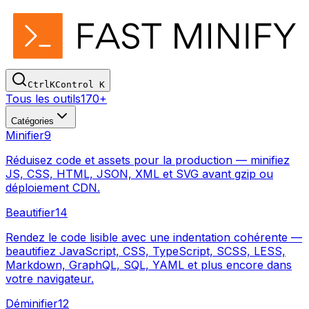
Ctrl
K
Control
K
Tous les outils
170+
Catégories
Minifier
9
Réduisez code et assets pour la production — minifiez
JS, CSS, HTML, JSON, XML et SVG avant gzip ou
déploiement CDN.
Beautifier
14
Rendez le code lisible avec une indentation cohérente —
beautifiez JavaScript, CSS, TypeScript, SCSS, LESS,
Markdown, GraphQL, SQL, YAML et plus encore dans
votre navigateur.
Déminifier
12