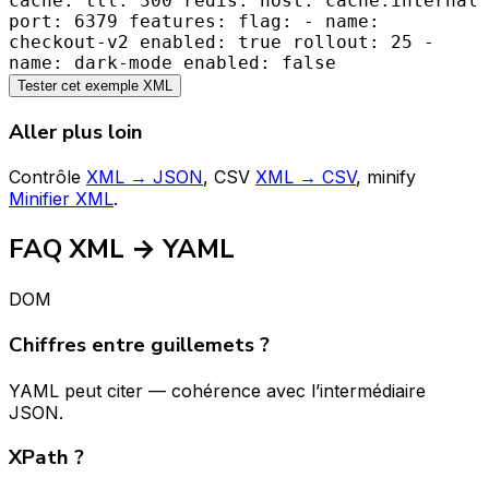
cache: ttl: 300 redis: host: cache.internal
port: 6379 features: flag: - name:
checkout-v2 enabled: true rollout: 25 -
name: dark-mode enabled: false
Tester cet exemple XML
Aller plus loin
Contrôle
XML → JSON
, CSV
XML → CSV
, minify
Minifier XML
.
FAQ XML → YAML
DOM
Chiffres entre guillemets ?
YAML peut citer — cohérence avec l’intermédiaire
JSON.
XPath ?