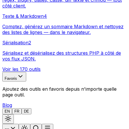
regex, slugify, bases, casse, diff texte et chmod — tout
côté client.
Texte & Markdown
4
Comptez, générez un sommaire Markdown et nettoyez
des listes de lignes — dans le navigateur.
Sérialisation
2
Sérialisez et désérialisez des structures PHP à côté de
vos flux JSON.
Voir les 170 outils
Favoris
Ajoutez des outils en favoris depuis n'importe quelle
page outil.
Blog
EN
FR
DE