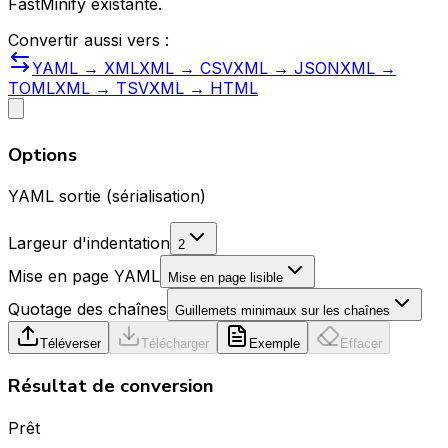
FastMinify existante.
Convertir aussi vers :
YAML → XML
XML → CSV
XML → JSON
XML →
TOML
XML → TSV
XML → HTML
Options
YAML sortie (sérialisation)
Largeur d'indentation
2
Mise en page YAML
Mise en page lisible
Quotage des chaînes
Guillemets minimaux sur les chaînes
Téléverser
Télécharger
Exemple
Effacer
Résultat de conversion
Prêt