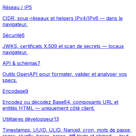
Réseau / IP
5
CIDR, sous-réseaux et helpers IPv4/IPv6 — dans le
navigateur.
Sécurité
6
JWKS, certificats X.509 et scan de secrets — locaux
navigateur.
API & schémas
7
Outils OpenAPI pour formater, valider et analyser vos
specs.
Encodage
9
Encodez ou décodez Base64, composants URL et
entités HTML — uniquement côté client.
Utilitaires développeur
13
Timestamps, UUID, ULID, Nanoid, cron, mots de passe,