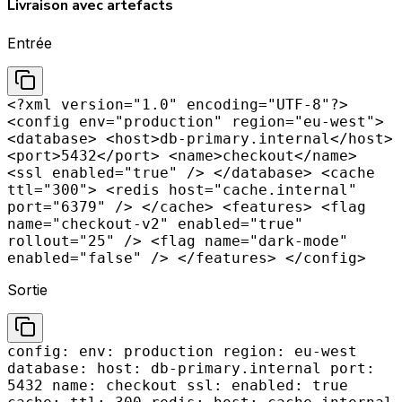
Livraison avec artefacts
Entrée
<?xml version="1.0" encoding="UTF-8"?>
<config env="production" region="eu-west">
<database> <host>db-primary.internal</host>
<port>5432</port> <name>checkout</name>
<ssl enabled="true" /> </database> <cache
ttl="300"> <redis host="cache.internal"
port="6379" /> </cache> <features> <flag
name="checkout-v2" enabled="true"
rollout="25" /> <flag name="dark-mode"
enabled="false" /> </features> </config>
Sortie
config: env: production region: eu-west
database: host: db-primary.internal port:
5432 name: checkout ssl: enabled: true