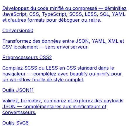
Développez du code minifié ou compressé — déminifiez
JavaScript, CSS, TypeScript, SCSS, LESS, SQL, YAML
et d'autres formats pour déboguer ou relire.
Conversion
50
Transformez des données entre JSON, YAML, XML et
CSV localement — sans envoi serveur.
Préprocesseurs CSS
2
Compilez SCSS ou LESS en CSS standard dans le
navigateur — complétez avec beautify ou minify pour
un workflow feuille de style complet.
Outils JSON
11
Validez, formatez, comparez et explorez des payloads
JSON — complémentaires aux minificateurs et
convertisseurs.
Outils SVG
6