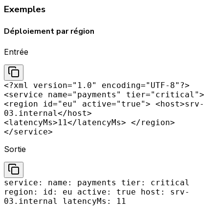
Exemples
Déploiement par région
Entrée
<?xml version="1.0" encoding="UTF-8"?>
<service name="payments" tier="critical">
<region id="eu" active="true"> <host>srv-
03.internal</host>
<latencyMs>11</latencyMs> </region>
</service>
Sortie
service: name: payments tier: critical
region: id: eu active: true host: srv-
03.internal latencyMs: 11