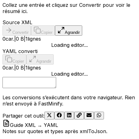
Collez une entrée et cliquez sur Convertir pour voir le
résumé ici.
Source XML
Convertir
Copier
Agrandir
0
car.
|
0 B
|
1
lignes
Loading editor...
YAML converti
Copier
Agrandir
0
car.
|
0 B
|
1
lignes
Loading editor...
Les conversions s’exécutent dans votre navigateur. Rien
n’est envoyé à FastMinify.
Partager cet outil
:
Guide XML → YAML
Notes sur quotes et types après xmlToJson.