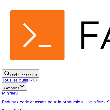
Ctrl
K
Control
K
Tous les outils
170+
Catégories
Minifier
9
Réduisez code et assets pour la production — minifiez