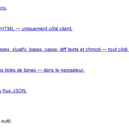
cs.
 HTML — uniquement côté client.
x, slugify, bases, casse, diff texte et chmod — tout côté c
istes de lignes — dans le navigateur.
os flux JSON.
outil.