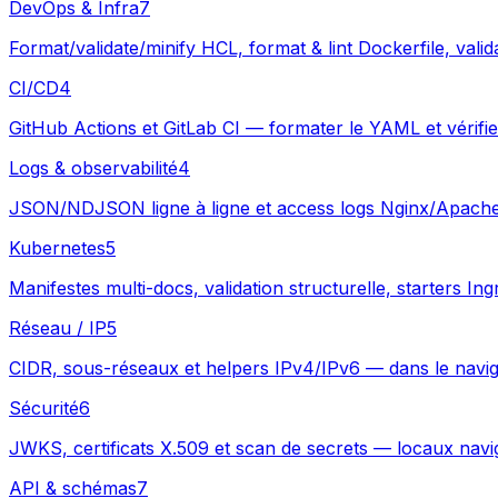
DevOps & Infra
7
Format/validate/minify HCL, format & lint Dockerfile, vali
CI/CD
4
GitHub Actions et GitLab CI — formater le YAML et vérifie
Logs & observabilité
4
JSON/NDJSON ligne à ligne et access logs Nginx/Apache —
Kubernetes
5
Manifestes multi-docs, validation structurelle, starters 
Réseau / IP
5
CIDR, sous-réseaux et helpers IPv4/IPv6 — dans le navig
Sécurité
6
JWKS, certificats X.509 et scan de secrets — locaux navi
API & schémas
7