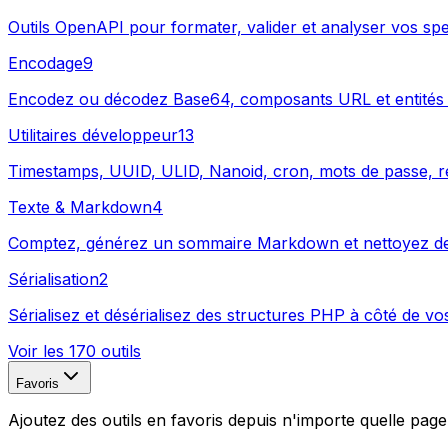
Outils OpenAPI pour formater, valider et analyser vos spe
Encodage
9
Encodez ou décodez Base64, composants URL et entités
Utilitaires développeur
13
Timestamps, UUID, ULID, Nanoid, cron, mots de passe, rege
Texte & Markdown
4
Comptez, générez un sommaire Markdown et nettoyez des l
Sérialisation
2
Sérialisez et désérialisez des structures PHP à côté de v
Voir les 170 outils
Favoris
Ajoutez des outils en favoris depuis n'importe quelle page 