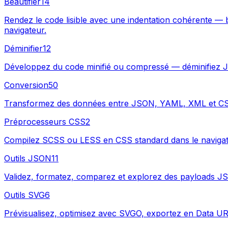
Beautifier
14
Rendez le code lisible avec une indentation cohérente 
navigateur.
Déminifier
12
Développez du code minifié ou compressé — déminifiez J
Conversion
50
Transformez des données entre JSON, YAML, XML et CSV
Préprocesseurs CSS
2
Compilez SCSS ou LESS en CSS standard dans le navigate
Outils JSON
11
Validez, formatez, comparez et explorez des payloads JS
Outils SVG
6
Prévisualisez, optimisez avec SVGO, exportez en Data UR