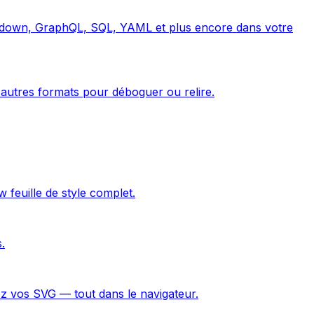
rkdown, GraphQL, SQL, YAML et plus encore dans votre
utres formats pour déboguer ou relire.
feuille de style complet.
.
ez vos SVG — tout dans le navigateur.