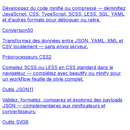
Développez du code minifié ou compressé — déminifiez
JavaScript, CSS, TypeScript, SCSS, LESS, SQL, YAML
et d'autres formats pour déboguer ou relire.
Conversion
50
Transformez des données entre JSON, YAML, XML et
CSV localement — sans envoi serveur.
Préprocesseurs CSS
2
Compilez SCSS ou LESS en CSS standard dans le
navigateur — complétez avec beautify ou minify pour
un workflow feuille de style complet.
Outils JSON
11
Validez, formatez, comparez et explorez des payloads
JSON — complémentaires aux minificateurs et
convertisseurs.
Outils SVG
6