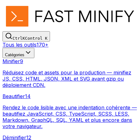
Ctrl
K
Control
K
Tous les outils
170+
Catégories
Minifier
9
Réduisez code et assets pour la production — minifiez
JS, CSS, HTML, JSON, XML et SVG avant gzip ou
déploiement CDN.
Beautifier
14
Rendez le code lisible avec une indentation cohérente —
beautifiez JavaScript, CSS, TypeScript, SCSS, LESS,
Markdown, GraphQL, SQL, YAML et plus encore dans
votre navigateur.
Déminifier
12