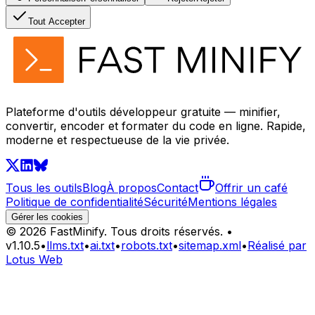
Tout Accepter
Plateforme d'outils développeur gratuite — minifier,
convertir, encoder et formater du code en ligne. Rapide,
moderne et respectueuse de la vie privée.
Tous les outils
Blog
À propos
Contact
Offrir un café
Politique de confidentialité
Sécurité
Mentions légales
Gérer les cookies
©
2026
FastMinify.
Tous droits réservés.
•
v
1.10.5
•
llms.txt
•
ai.txt
•
robots.txt
•
sitemap.xml
•
Réalisé par
Lotus Web