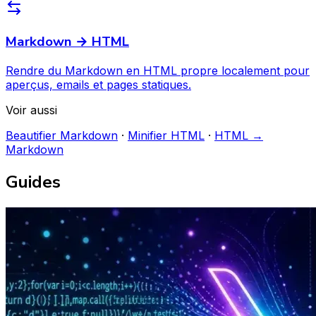
Markdown → HTML
Rendre du Markdown en HTML propre localement pour
aperçus, emails et pages statiques.
Voir aussi
Beautifier Markdown
·
Minifier HTML
·
HTML →
Markdown
Guides