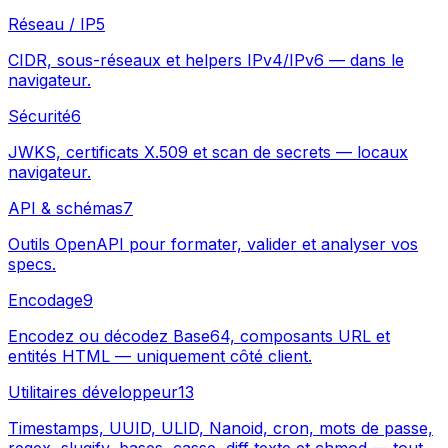
Réseau / IP
5
CIDR, sous-réseaux et helpers IPv4/IPv6 — dans le
navigateur.
Sécurité
6
JWKS, certificats X.509 et scan de secrets — locaux
navigateur.
API & schémas
7
Outils OpenAPI pour formater, valider et analyser vos
specs.
Encodage
9
Encodez ou décodez Base64, composants URL et
entités HTML — uniquement côté client.
Utilitaires développeur
13
Timestamps, UUID, ULID, Nanoid, cron, mots de passe,