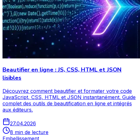
Beautifier en ligne : JS, CSS, HTML et JSON
lisibles
Découvrez comment beautifier et formater votre code
JavaScript, CSS, HTML et JSON instantanément. Guide
complet des outils de beautification en ligne et intégrés
aux éditeurs.
27.04.2026
8 min de lecture
Embellissement