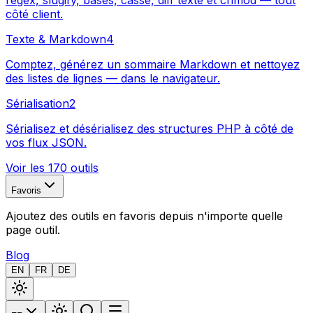
regex, slugify, bases, casse, diff texte et chmod — tout
côté client.
Texte & Markdown
4
Comptez, générez un sommaire Markdown et nettoyez
des listes de lignes — dans le navigateur.
Sérialisation
2
Sérialisez et désérialisez des structures PHP à côté de
vos flux JSON.
Voir les 170 outils
Favoris
Ajoutez des outils en favoris depuis n'importe quelle
page outil.
Blog
EN
FR
DE