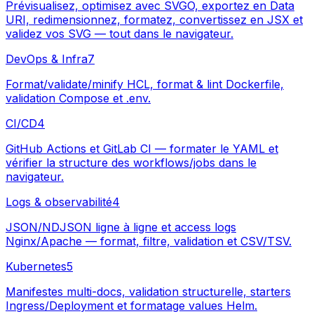
Prévisualisez, optimisez avec SVGO, exportez en Data
URI, redimensionnez, formatez, convertissez en JSX et
validez vos SVG — tout dans le navigateur.
DevOps & Infra
7
Format/validate/minify HCL, format & lint Dockerfile,
validation Compose et .env.
CI/CD
4
GitHub Actions et GitLab CI — formater le YAML et
vérifier la structure des workflows/jobs dans le
navigateur.
Logs & observabilité
4
JSON/NDJSON ligne à ligne et access logs
Nginx/Apache — format, filtre, validation et CSV/TSV.
Kubernetes
5
Manifestes multi-docs, validation structurelle, starters
Ingress/Deployment et formatage values Helm.