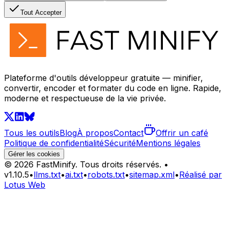
Tout Accepter
Plateforme d'outils développeur gratuite — minifier,
convertir, encoder et formater du code en ligne. Rapide,
moderne et respectueuse de la vie privée.
Tous les outils
Blog
À propos
Contact
Offrir un café
Politique de confidentialité
Sécurité
Mentions légales
Gérer les cookies
©
2026
FastMinify.
Tous droits réservés.
•
v
1.10.5
•
llms.txt
•
ai.txt
•
robots.txt
•
sitemap.xml
•
Réalisé par
Lotus Web