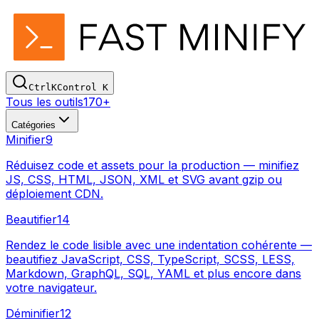
Ctrl
K
Control
K
Tous les outils
170+
Catégories
Minifier
9
Réduisez code et assets pour la production — minifiez
JS, CSS, HTML, JSON, XML et SVG avant gzip ou
déploiement CDN.
Beautifier
14
Rendez le code lisible avec une indentation cohérente —
beautifiez JavaScript, CSS, TypeScript, SCSS, LESS,
Markdown, GraphQL, SQL, YAML et plus encore dans
votre navigateur.
Déminifier
12