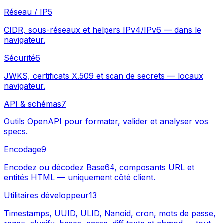
Réseau / IP
5
CIDR, sous-réseaux et helpers IPv4/IPv6 — dans le
navigateur.
Sécurité
6
JWKS, certificats X.509 et scan de secrets — locaux
navigateur.
API & schémas
7
Outils OpenAPI pour formater, valider et analyser vos
specs.
Encodage
9
Encodez ou décodez Base64, composants URL et
entités HTML — uniquement côté client.
Utilitaires développeur
13
Timestamps, UUID, ULID, Nanoid, cron, mots de passe,