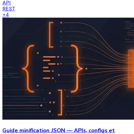
API
REST
+
4
Guide minification JSON — APIs, configs et