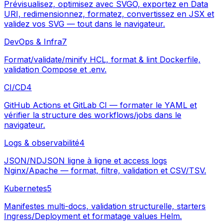
Prévisualisez, optimisez avec SVGO, exportez en Data
URI, redimensionnez, formatez, convertissez en JSX et
validez vos SVG — tout dans le navigateur.
DevOps & Infra
7
Format/validate/minify HCL, format & lint Dockerfile,
validation Compose et .env.
CI/CD
4
GitHub Actions et GitLab CI — formater le YAML et
vérifier la structure des workflows/jobs dans le
navigateur.
Logs & observabilité
4
JSON/NDJSON ligne à ligne et access logs
Nginx/Apache — format, filtre, validation et CSV/TSV.
Kubernetes
5
Manifestes multi-docs, validation structurelle, starters
Ingress/Deployment et formatage values Helm.