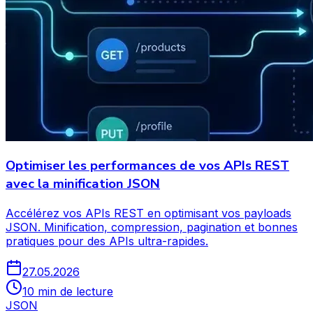
Optimiser les performances de vos APIs REST
avec la minification JSON
Accélérez vos APIs REST en optimisant vos payloads
JSON. Minification, compression, pagination et bonnes
pratiques pour des APIs ultra-rapides.
27.05.2026
10 min de lecture
JSON