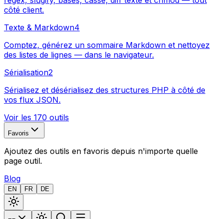
regex, slugify, bases, casse, diff texte et chmod — tout
côté client.
Texte & Markdown
4
Comptez, générez un sommaire Markdown et nettoyez
des listes de lignes — dans le navigateur.
Sérialisation
2
Sérialisez et désérialisez des structures PHP à côté de
vos flux JSON.
Voir les 170 outils
Favoris
Ajoutez des outils en favoris depuis n'importe quelle
page outil.
Blog
EN
FR
DE