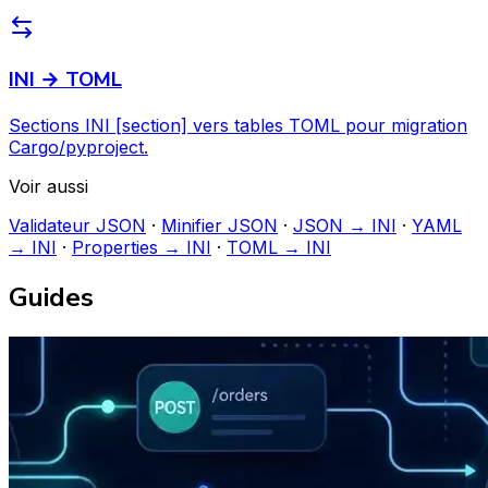
INI → TOML
Sections INI [section] vers tables TOML pour migration
Cargo/pyproject.
Voir aussi
Validateur JSON
·
Minifier JSON
·
JSON → INI
·
YAML
→ INI
·
Properties → INI
·
TOML → INI
Guides