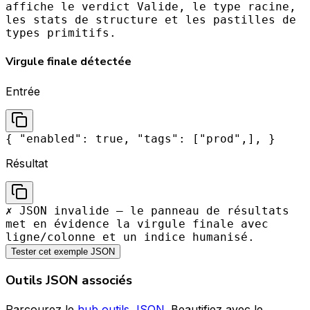
affiche le verdict Valide, le type racine,
les stats de structure et les pastilles de
types primitifs.
Virgule finale détectée
Entrée
{ "enabled": true, "tags": ["prod",], }
Résultat
✗ JSON invalide — le panneau de résultats
met en évidence la virgule finale avec
ligne/colonne et un indice humanisé.
Tester cet exemple JSON
Outils JSON associés
Parcourez le
hub outils JSON
. Beautifiez avec le