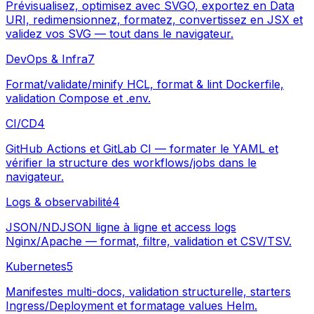
Prévisualisez, optimisez avec SVGO, exportez en Data
URI, redimensionnez, formatez, convertissez en JSX et
validez vos SVG — tout dans le navigateur.
DevOps & Infra
7
Format/validate/minify HCL, format & lint Dockerfile,
validation Compose et .env.
CI/CD
4
GitHub Actions et GitLab CI — formater le YAML et
vérifier la structure des workflows/jobs dans le
navigateur.
Logs & observabilité
4
JSON/NDJSON ligne à ligne et access logs
Nginx/Apache — format, filtre, validation et CSV/TSV.
Kubernetes
5
Manifestes multi-docs, validation structurelle, starters
Ingress/Deployment et formatage values Helm.