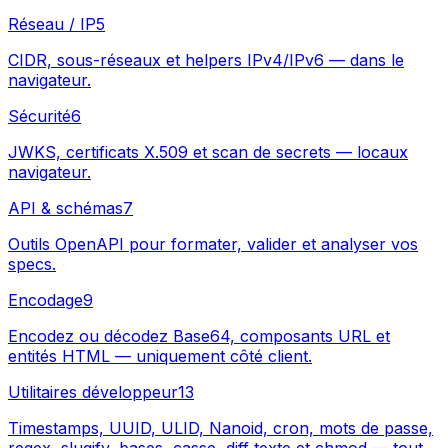
Réseau / IP
5
CIDR, sous-réseaux et helpers IPv4/IPv6 — dans le
navigateur.
Sécurité
6
JWKS, certificats X.509 et scan de secrets — locaux
navigateur.
API & schémas
7
Outils OpenAPI pour formater, valider et analyser vos
specs.
Encodage
9
Encodez ou décodez Base64, composants URL et
entités HTML — uniquement côté client.
Utilitaires développeur
13
Timestamps, UUID, ULID, Nanoid, cron, mots de passe,