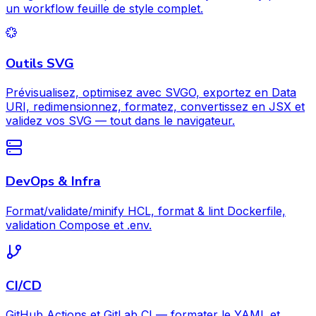
un workflow feuille de style complet.
Outils SVG
Prévisualisez, optimisez avec SVGO, exportez en Data
URI, redimensionnez, formatez, convertissez en JSX et
validez vos SVG — tout dans le navigateur.
DevOps & Infra
Format/validate/minify HCL, format & lint Dockerfile,
validation Compose et .env.
CI/CD
GitHub Actions et GitLab CI — formater le YAML et