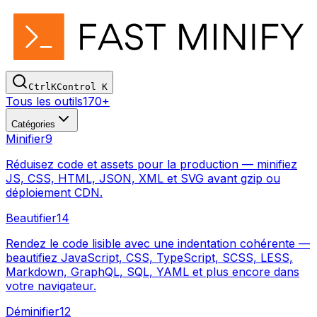
Ctrl
K
Control
K
Tous les outils
170+
Catégories
Minifier
9
Réduisez code et assets pour la production — minifiez
JS, CSS, HTML, JSON, XML et SVG avant gzip ou
déploiement CDN.
Beautifier
14
Rendez le code lisible avec une indentation cohérente —
beautifiez JavaScript, CSS, TypeScript, SCSS, LESS,
Markdown, GraphQL, SQL, YAML et plus encore dans
votre navigateur.
Déminifier
12