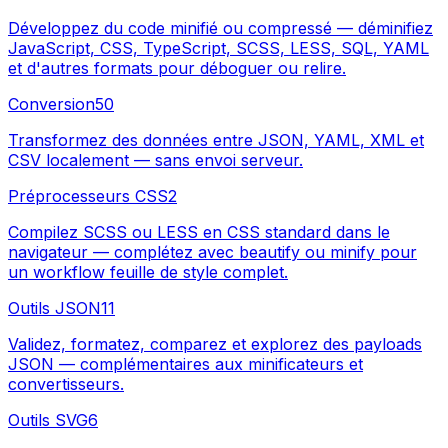
Développez du code minifié ou compressé — déminifiez
JavaScript, CSS, TypeScript, SCSS, LESS, SQL, YAML
et d'autres formats pour déboguer ou relire.
Conversion
50
Transformez des données entre JSON, YAML, XML et
CSV localement — sans envoi serveur.
Préprocesseurs CSS
2
Compilez SCSS ou LESS en CSS standard dans le
navigateur — complétez avec beautify ou minify pour
un workflow feuille de style complet.
Outils JSON
11
Validez, formatez, comparez et explorez des payloads
JSON — complémentaires aux minificateurs et
convertisseurs.
Outils SVG
6