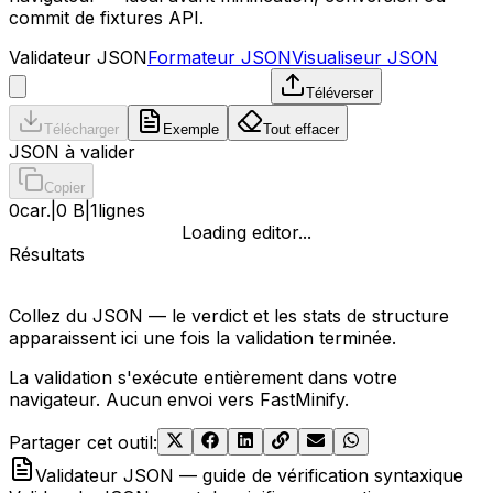
commit de fixtures API.
Validateur JSON
Formateur JSON
Visualiseur JSON
Téléverser
Télécharger
Exemple
Tout effacer
JSON à valider
Copier
0
car.
|
0 B
|
1
lignes
Loading editor...
Résultats
Collez du JSON — le verdict et les stats de structure
apparaissent ici une fois la validation terminée.
La validation s'exécute entièrement dans votre
navigateur. Aucun envoi vers FastMinify.
Partager cet outil
:
Validateur JSON — guide de vérification syntaxique