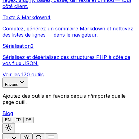
regex, slugify, bases, casse, diff texte et chmod — tout
côté client.
Texte & Markdown
4
Comptez, générez un sommaire Markdown et nettoyez
des listes de lignes — dans le navigateur.
Sérialisation
2
Sérialisez et désérialisez des structures PHP à côté de
vos flux JSON.
Voir les 170 outils
Favoris
Ajoutez des outils en favoris depuis n'importe quelle
page outil.
Blog
EN
FR
DE