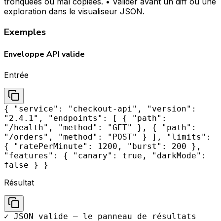
tronquées ou mal copiées. • Valider avant un diff ou une
exploration dans le visualiseur JSON.
Exemples
Enveloppe API valide
Entrée
{ "service": "checkout-api", "version":
"2.4.1", "endpoints": [ { "path":
"/health", "method": "GET" }, { "path":
"/orders", "method": "POST" } ], "limits":
{ "ratePerMinute": 1200, "burst": 200 },
"features": { "canary": true, "darkMode":
false } }
Résultat
✓ JSON valide — le panneau de résultats