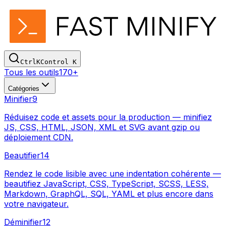
Ctrl
K
Control
K
Tous les outils
170+
Catégories
Minifier
9
Réduisez code et assets pour la production — minifiez
JS, CSS, HTML, JSON, XML et SVG avant gzip ou
déploiement CDN.
Beautifier
14
Rendez le code lisible avec une indentation cohérente —
beautifiez JavaScript, CSS, TypeScript, SCSS, LESS,
Markdown, GraphQL, SQL, YAML et plus encore dans
votre navigateur.
Déminifier
12