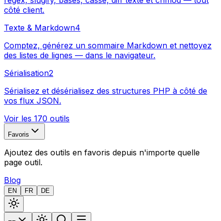
regex, slugify, bases, casse, diff texte et chmod — tout
côté client.
Texte & Markdown
4
Comptez, générez un sommaire Markdown et nettoyez
des listes de lignes — dans le navigateur.
Sérialisation
2
Sérialisez et désérialisez des structures PHP à côté de
vos flux JSON.
Voir les 170 outils
Favoris
Ajoutez des outils en favoris depuis n'importe quelle
page outil.
Blog
EN
FR
DE