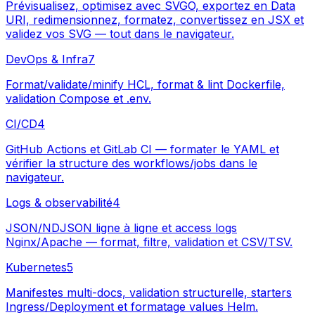
Prévisualisez, optimisez avec SVGO, exportez en Data
URI, redimensionnez, formatez, convertissez en JSX et
validez vos SVG — tout dans le navigateur.
DevOps & Infra
7
Format/validate/minify HCL, format & lint Dockerfile,
validation Compose et .env.
CI/CD
4
GitHub Actions et GitLab CI — formater le YAML et
vérifier la structure des workflows/jobs dans le
navigateur.
Logs & observabilité
4
JSON/NDJSON ligne à ligne et access logs
Nginx/Apache — format, filtre, validation et CSV/TSV.
Kubernetes
5
Manifestes multi-docs, validation structurelle, starters
Ingress/Deployment et formatage values Helm.