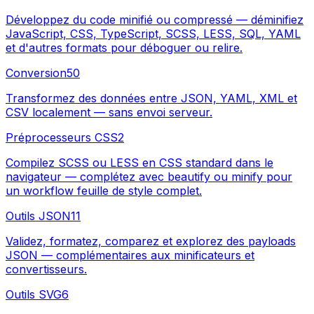
Développez du code minifié ou compressé — déminifiez
JavaScript, CSS, TypeScript, SCSS, LESS, SQL, YAML
et d'autres formats pour déboguer ou relire.
Conversion
50
Transformez des données entre JSON, YAML, XML et
CSV localement — sans envoi serveur.
Préprocesseurs CSS
2
Compilez SCSS ou LESS en CSS standard dans le
navigateur — complétez avec beautify ou minify pour
un workflow feuille de style complet.
Outils JSON
11
Validez, formatez, comparez et explorez des payloads
JSON — complémentaires aux minificateurs et
convertisseurs.
Outils SVG
6