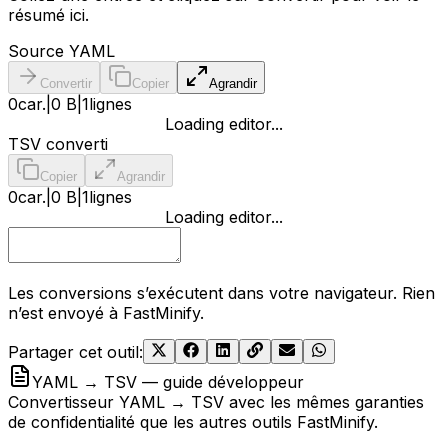
résumé ici.
Source YAML
Convertir
Copier
Agrandir
0
car.
|
0 B
|
1
lignes
Loading editor...
TSV converti
Copier
Agrandir
0
car.
|
0 B
|
1
lignes
Loading editor...
Les conversions s’exécutent dans votre navigateur. Rien
n’est envoyé à FastMinify.
Partager cet outil
:
YAML → TSV — guide développeur
Convertisseur YAML → TSV avec les mêmes garanties
de confidentialité que les autres outils FastMinify.