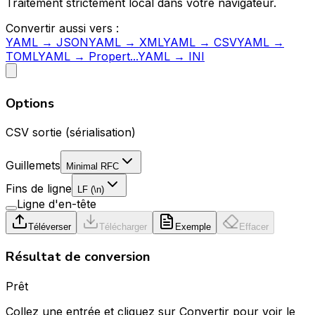
Traitement strictement local dans votre navigateur.
Convertir aussi vers :
YAML → JSON
YAML → XML
YAML → CSV
YAML →
TOML
YAML → Propert...
YAML → INI
Options
CSV sortie (sérialisation)
Guillemets
Minimal RFC
Fins de ligne
LF (\n)
Ligne d'en-tête
Téléverser
Télécharger
Exemple
Effacer
Résultat de conversion
Prêt
Collez une entrée et cliquez sur Convertir pour voir le