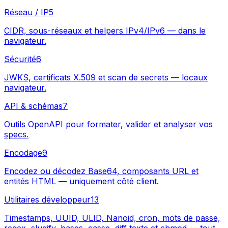
Réseau / IP
5
CIDR, sous-réseaux et helpers IPv4/IPv6 — dans le
navigateur.
Sécurité
6
JWKS, certificats X.509 et scan de secrets — locaux
navigateur.
API & schémas
7
Outils OpenAPI pour formater, valider et analyser vos
specs.
Encodage
9
Encodez ou décodez Base64, composants URL et
entités HTML — uniquement côté client.
Utilitaires développeur
13
Timestamps, UUID, ULID, Nanoid, cron, mots de passe,