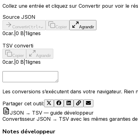
Collez une entrée et cliquez sur Convertir pour voir le rés
Source JSON
Convertir
Ctrl+↵
Copier
Agrandir
0
car.
|
0 B
|
1
lignes
TSV converti
Copier
Agrandir
0
car.
|
0 B
|
1
lignes
Les conversions s’exécutent dans votre navigateur. Rien n
Partager cet outil
:
JSON → TSV — guide développeur
Convertisseur JSON → TSV avec les mêmes garanties de con
Notes développeur