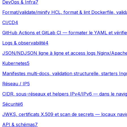
DevOps & Infra
7
Format/validate/minify HCL, format & lint Dockerfile, vali
CI/CD
4
GitHub Actions et GitLab CI — formater le YAML et vérifie
Logs & observabilité
4
JSON/NDJSON ligne à ligne et access logs Nginx/Apache —
Kubernetes
5
Manifestes multi-docs, validation structurelle, starters 
Réseau / IP
5
CIDR, sous-réseaux et helpers IPv4/IPv6 — dans le navig
Sécurité
6
JWKS, certificats X.509 et scan de secrets — locaux navi
API & schémas
7