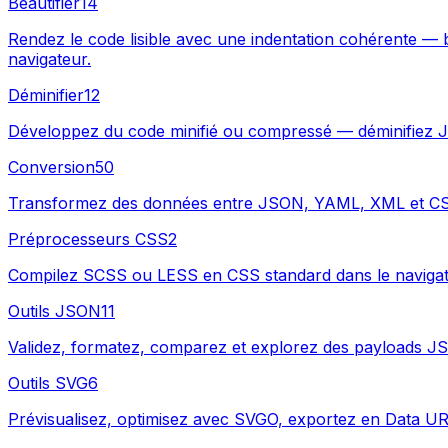
Beautifier
14
Rendez le code lisible avec une indentation cohérente 
navigateur.
Déminifier
12
Développez du code minifié ou compressé — déminifiez J
Conversion
50
Transformez des données entre JSON, YAML, XML et CSV
Préprocesseurs CSS
2
Compilez SCSS ou LESS en CSS standard dans le navigate
Outils JSON
11
Validez, formatez, comparez et explorez des payloads JS
Outils SVG
6
Prévisualisez, optimisez avec SVGO, exportez en Data UR