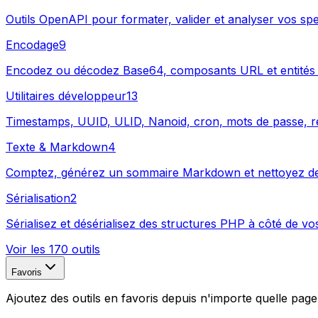
Outils OpenAPI pour formater, valider et analyser vos spe
Encodage
9
Encodez ou décodez Base64, composants URL et entités
Utilitaires développeur
13
Timestamps, UUID, ULID, Nanoid, cron, mots de passe, rege
Texte & Markdown
4
Comptez, générez un sommaire Markdown et nettoyez des l
Sérialisation
2
Sérialisez et désérialisez des structures PHP à côté de v
Voir les 170 outils
Favoris
Ajoutez des outils en favoris depuis n'importe quelle page 