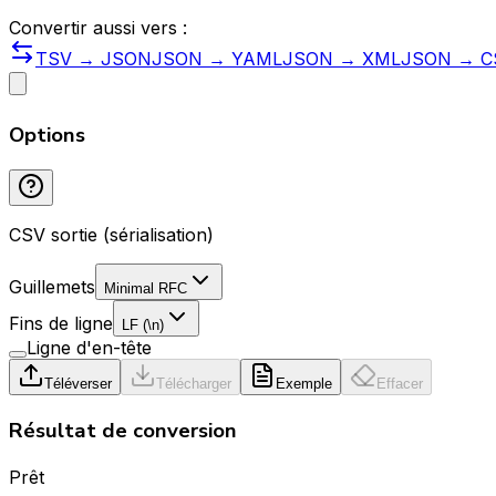
Convertir aussi vers :
TSV → JSON
JSON → YAML
JSON → XML
JSON → C
Options
CSV sortie (sérialisation)
Guillemets
Minimal RFC
Fins de ligne
LF (\n)
Ligne d'en-tête
Téléverser
Télécharger
Exemple
Effacer
Résultat de conversion
Prêt