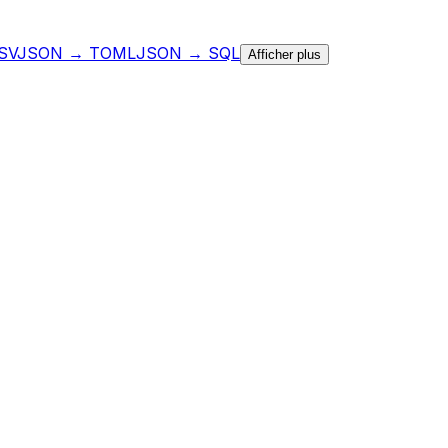
SV
JSON → TOML
JSON → SQL
Afficher plus