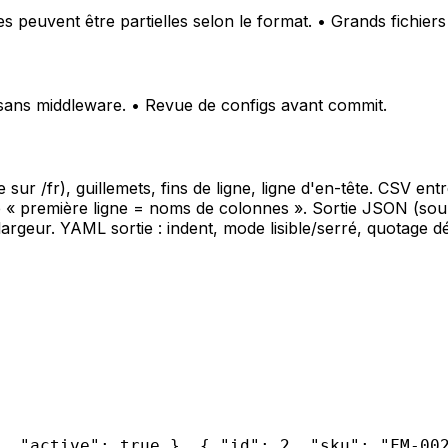
 peuvent être partielles selon le format. • Grands fichiers
s sans middleware. • Revue de configs avant commit.
e sur /fr), guillemets, fins de ligne, ligne d'en-tête. CSV e
scule « première ligne = noms de colonnes ». Sortie JSON 
largeur. YAML sortie : indent, mode lisible/serré, quotage
, "active": true }, { "id": 2, "sku": "FM-00