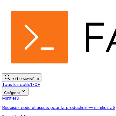
Ctrl
K
Control
K
Tous les outils
170+
Catégories
Minifier
9
Réduisez code et assets pour la production — minifiez