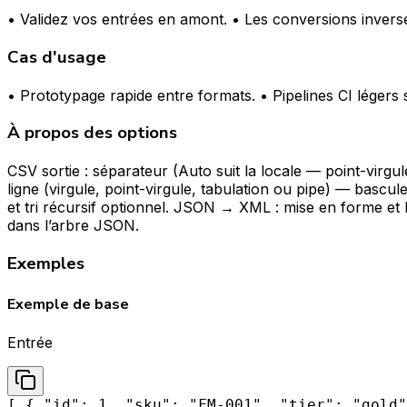
• Validez vos entrées en amont. • Les conversions inverses
Cas d'usage
• Prototypage rapide entre formats. • Pipelines CI léger
À propos des options
CSV sortie : séparateur (Auto suit la locale — point-virgul
ligne (virgule, point-virgule, tabulation ou pipe) — ba
et tri récursif optionnel. JSON → XML : mise en forme et 
dans l’arbre JSON.
Exemples
Exemple de base
Entrée
[ { "id": 1, "sku": "FM-001", "tier": "gold"