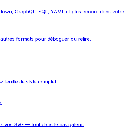
rkdown, GraphQL, SQL, YAML et plus encore dans votre
utres formats pour déboguer ou relire.
feuille de style complet.
.
ez vos SVG — tout dans le navigateur.