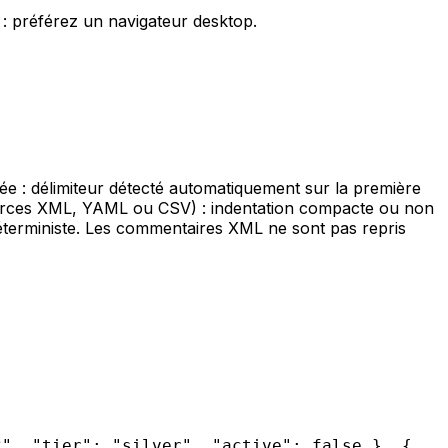
 : préférez un navigateur desktop.
ntrée : délimiteur détecté automatiquement sur la première
(sources XML, YAML ou CSV) : indentation compacte ou non
 déterministe. Les commentaires XML ne sont pas repris
2", "tier": "silver", "active": false }, {