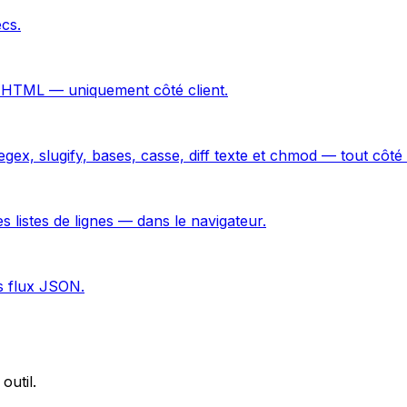
cs.
 HTML — uniquement côté client.
x, slugify, bases, casse, diff texte et chmod — tout côté c
istes de lignes — dans le navigateur.
os flux JSON.
outil.