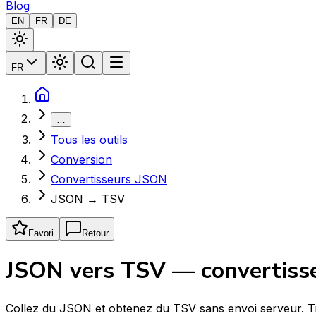
Blog
EN
FR
DE
FR
…
Tous les outils
Conversion
Convertisseurs JSON
JSON → TSV
Favori
Retour
JSON vers TSV — convertisseu
Collez du JSON et obtenez du TSV sans envoi serveur. Tra