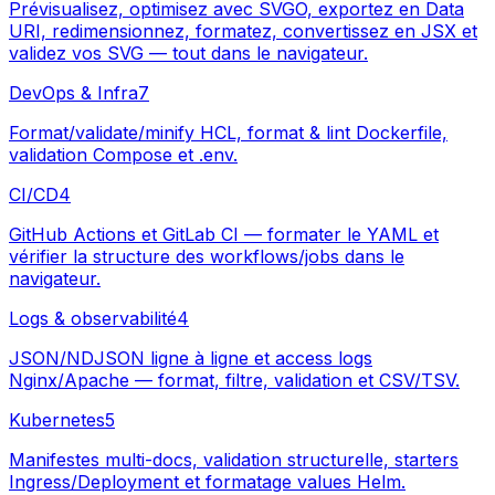
Prévisualisez, optimisez avec SVGO, exportez en Data
URI, redimensionnez, formatez, convertissez en JSX et
validez vos SVG — tout dans le navigateur.
DevOps & Infra
7
Format/validate/minify HCL, format & lint Dockerfile,
validation Compose et .env.
CI/CD
4
GitHub Actions et GitLab CI — formater le YAML et
vérifier la structure des workflows/jobs dans le
navigateur.
Logs & observabilité
4
JSON/NDJSON ligne à ligne et access logs
Nginx/Apache — format, filtre, validation et CSV/TSV.
Kubernetes
5
Manifestes multi-docs, validation structurelle, starters
Ingress/Deployment et formatage values Helm.