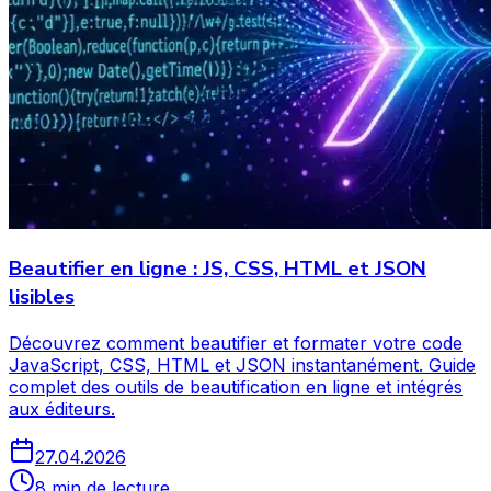
Beautifier en ligne : JS, CSS, HTML et JSON
lisibles
Découvrez comment beautifier et formater votre code
JavaScript, CSS, HTML et JSON instantanément. Guide
complet des outils de beautification en ligne et intégrés
aux éditeurs.
27.04.2026
8 min de lecture