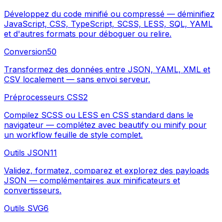
Développez du code minifié ou compressé — déminifiez
JavaScript, CSS, TypeScript, SCSS, LESS, SQL, YAML
et d'autres formats pour déboguer ou relire.
Conversion
50
Transformez des données entre JSON, YAML, XML et
CSV localement — sans envoi serveur.
Préprocesseurs CSS
2
Compilez SCSS ou LESS en CSS standard dans le
navigateur — complétez avec beautify ou minify pour
un workflow feuille de style complet.
Outils JSON
11
Validez, formatez, comparez et explorez des payloads
JSON — complémentaires aux minificateurs et
convertisseurs.
Outils SVG
6