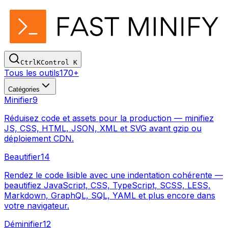
Ctrl
K
Control
K
Tous les outils
170+
Catégories
Minifier
9
Réduisez code et assets pour la production — minifiez
JS, CSS, HTML, JSON, XML et SVG avant gzip ou
déploiement CDN.
Beautifier
14
Rendez le code lisible avec une indentation cohérente —
beautifiez JavaScript, CSS, TypeScript, SCSS, LESS,
Markdown, GraphQL, SQL, YAML et plus encore dans
votre navigateur.
Déminifier
12