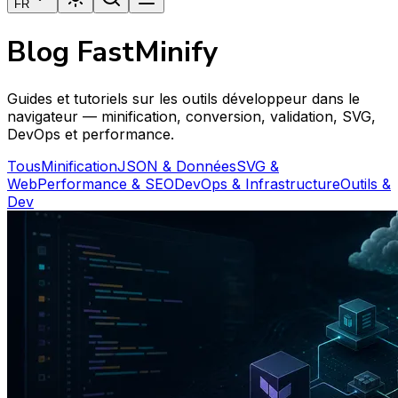
FR
Blog FastMinify
Guides et tutoriels sur les outils développeur dans le
navigateur — minification, conversion, validation, SVG,
DevOps et performance.
Tous
Minification
JSON & Données
SVG &
Web
Performance & SEO
DevOps & Infrastructure
Outils &
Dev