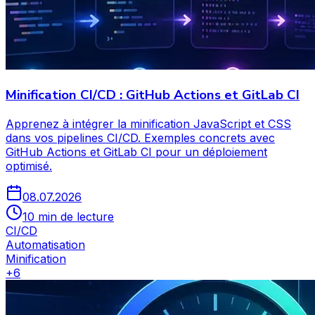
Minification CI/CD : GitHub Actions et GitLab CI
Apprenez à intégrer la minification JavaScript et CSS
dans vos pipelines CI/CD. Exemples concrets avec
GitHub Actions et GitLab CI pour un déploiement
optimisé.
08.07.2026
10 min de lecture
CI/CD
Automatisation
Minification
+
6