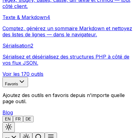
regex, slugify, bases, casse, diff texte et chmod — tout
côté client.
Texte & Markdown
4
Comptez, générez un sommaire Markdown et nettoyez
des listes de lignes — dans le navigateur.
Sérialisation
2
Sérialisez et désérialisez des structures PHP à côté de
vos flux JSON.
Voir les 170 outils
Favoris
Ajoutez des outils en favoris depuis n'importe quelle
page outil.
Blog
EN
FR
DE