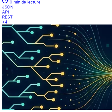
10 min de lecture
JSON
API
REST
+
4