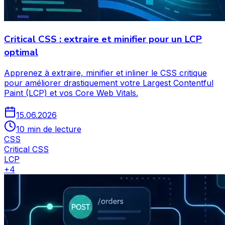
Critical CSS : extraire et minifier pour un LCP
optimal
Apprenez à extraire, minifier et inliner le CSS critique
pour améliorer drastiquement votre Largest Contentful
Paint (LCP) et vos Core Web Vitals.
15.06.2026
10 min de lecture
CSS
Critical CSS
LCP
+
4