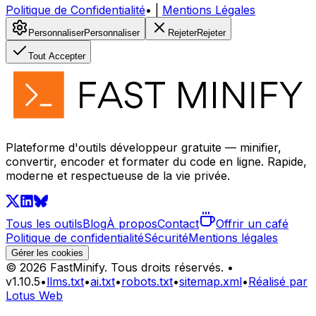
Politique de Confidentialité
•
|
Mentions Légales
Personnaliser
Personnaliser
Rejeter
Rejeter
Tout Accepter
Plateforme d'outils développeur gratuite — minifier,
convertir, encoder et formater du code en ligne. Rapide,
moderne et respectueuse de la vie privée.
Tous les outils
Blog
À propos
Contact
Offrir un café
Politique de confidentialité
Sécurité
Mentions légales
Gérer les cookies
©
2026
FastMinify.
Tous droits réservés.
•
v
1.10.5
•
llms.txt
•
ai.txt
•
robots.txt
•
sitemap.xml
•
Réalisé par
Lotus Web