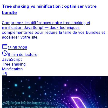
Tree shaking vs minification : optimiser votre
bundle
Comprenez les différences entre tree shaking et
minification JavaScript — deux techniques
complémentaires pour réduire la taille de vos bundles et
accélérer votre site.
13.05.2026
9 min de lecture
JavaScript
Tree shaking
Minification
+
6