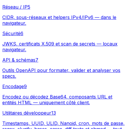
Réseau / IP
5
CIDR, sous-réseaux et helpers IPv4/IPv6 — dans le
navigateur.
Sécurité
6
JWKS, certificats X.509 et scan de secrets — locaux
navigateur.
API & schémas
7
Outils OpenAPI pour formater, valider et analyser vos
specs.
Encodage
9
Encodez ou décodez Base64, composants URL et
entités HTML — uniquement côté client.
Utilitaires développeur
13
Timestamps, UUID, ULID, Nanoid, cron, mots de passe,