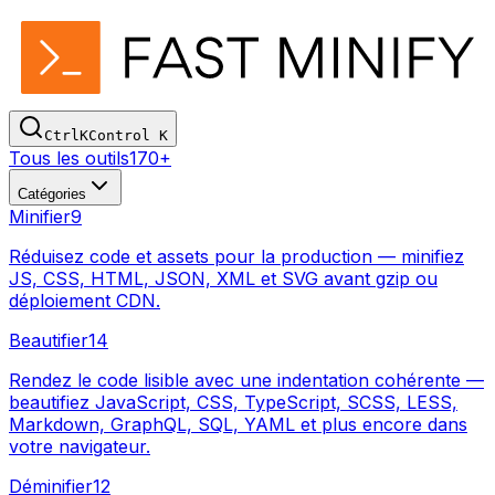
Ctrl
K
Control
K
Tous les outils
170+
Catégories
Minifier
9
Réduisez code et assets pour la production — minifiez
JS, CSS, HTML, JSON, XML et SVG avant gzip ou
déploiement CDN.
Beautifier
14
Rendez le code lisible avec une indentation cohérente —
beautifiez JavaScript, CSS, TypeScript, SCSS, LESS,
Markdown, GraphQL, SQL, YAML et plus encore dans
votre navigateur.
Déminifier
12