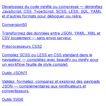
Développez du code minifié ou compressé — déminifiez
JavaScript, CSS, TypeScript, SCSS, LESS, SQL, YAML
et d'autres formats pour déboguer ou relire.
Conversion
50
Transformez des données entre JSON, YAML, XML et
CSV localement — sans envoi serveur.
Préprocesseurs CSS
2
Compilez SCSS ou LESS en CSS standard dans le
navigateur — complétez avec beautify ou minify pour
un workflow feuille de style complet.
Outils JSON
11
Validez, formatez, comparez et explorez des payloads
JSON — complémentaires aux minificateurs et
convertisseurs.
Outils SVG
6