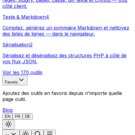
regex, slugify, bases, casse, diff texte et chmod — tout
côté client.
Texte & Markdown
4
Comptez, générez un sommaire Markdown et nettoyez
des listes de lignes — dans le navigateur.
Sérialisation
2
Sérialisez et désérialisez des structures PHP à côté de
vos flux JSON.
Voir les 170 outils
Favoris
Ajoutez des outils en favoris depuis n'importe quelle
page outil.
Blog
EN
FR
DE