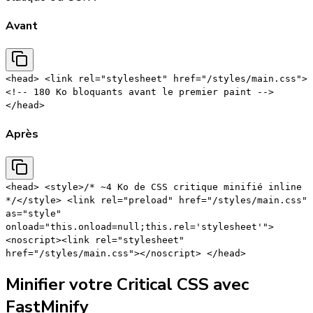
Avant
<head> <link rel="stylesheet" href="/styles/main.css">
<!-- 180 Ko bloquants avant le premier paint -->
</head>
Après
<head> <style>/* ~4 Ko de CSS critique minifié inline
*/</style> <link rel="preload" href="/styles/main.css"
as="style"
onload="this.onload=null;this.rel='stylesheet'">
<noscript><link rel="stylesheet"
href="/styles/main.css"></noscript> </head>
Minifier votre Critical CSS avec
FastMinify