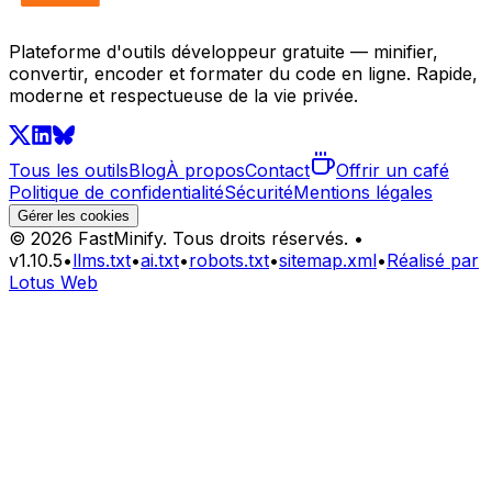
Plateforme d'outils développeur gratuite — minifier,
convertir, encoder et formater du code en ligne. Rapide,
moderne et respectueuse de la vie privée.
Tous les outils
Blog
À propos
Contact
Offrir un café
Politique de confidentialité
Sécurité
Mentions légales
Gérer les cookies
©
2026
FastMinify.
Tous droits réservés.
•
v
1.10.5
•
llms.txt
•
ai.txt
•
robots.txt
•
sitemap.xml
•
Réalisé par
Lotus Web