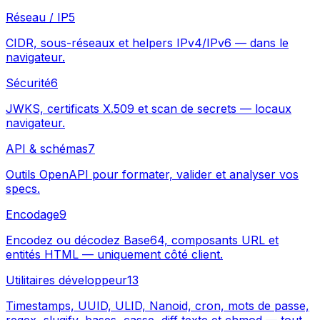
Réseau / IP
5
CIDR, sous-réseaux et helpers IPv4/IPv6 — dans le
navigateur.
Sécurité
6
JWKS, certificats X.509 et scan de secrets — locaux
navigateur.
API & schémas
7
Outils OpenAPI pour formater, valider et analyser vos
specs.
Encodage
9
Encodez ou décodez Base64, composants URL et
entités HTML — uniquement côté client.
Utilitaires développeur
13
Timestamps, UUID, ULID, Nanoid, cron, mots de passe,