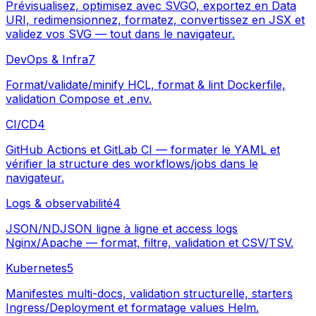
Prévisualisez, optimisez avec SVGO, exportez en Data
URI, redimensionnez, formatez, convertissez en JSX et
validez vos SVG — tout dans le navigateur.
DevOps & Infra
7
Format/validate/minify HCL, format & lint Dockerfile,
validation Compose et .env.
CI/CD
4
GitHub Actions et GitLab CI — formater le YAML et
vérifier la structure des workflows/jobs dans le
navigateur.
Logs & observabilité
4
JSON/NDJSON ligne à ligne et access logs
Nginx/Apache — format, filtre, validation et CSV/TSV.
Kubernetes
5
Manifestes multi-docs, validation structurelle, starters
Ingress/Deployment et formatage values Helm.