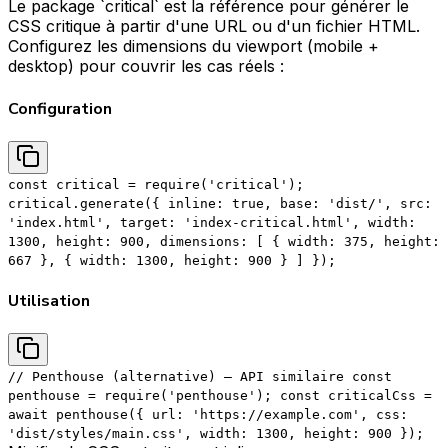
Le package `critical` est la référence pour générer le
CSS critique à partir d'une URL ou d'un fichier HTML.
Configurez les dimensions du viewport (mobile +
desktop) pour couvrir les cas réels :
Configuration
const critical = require('critical');
critical.generate({ inline: true, base: 'dist/', src:
'index.html', target: 'index-critical.html', width:
1300, height: 900, dimensions: [ { width: 375, height:
667 }, { width: 1300, height: 900 } ] });
Utilisation
// Penthouse (alternative) — API similaire const
penthouse = require('penthouse'); const criticalCss =
await penthouse({ url: 'https://example.com', css:
'dist/styles/main.css', width: 1300, height: 900 });