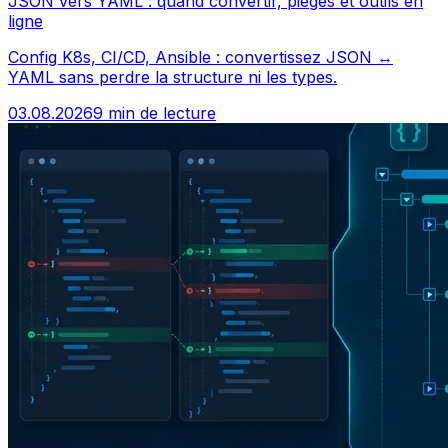
JSON vers YAML : quand convertir, pièges et outils en
ligne
Config K8s, CI/CD, Ansible : convertissez JSON ↔
YAML sans perdre la structure ni les types.
03.08.2026
9 min de lecture