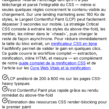
téléchargé et parsé l'intégralité du CSS — même si
seules quelques règles concernent le contenu visible au
chargement. Sur une landing marketing avec 180 Ko de
styles, le Largest Contentful Paint (LCP) peut facilement
dépasser 3 secondes sur mobile. La stratégie Critical
CSS consiste à extraire les styles du above-the-fold, les
minifier, les inliner dans le `<head>`, puis charger le
reste de façon asynchrone. Pour réduire immédiatement
la taille du bloc extrait, un
minificateur CSS en ligne
FastMinify permet de valider le gain en quelques clics.
Ce guide couvre le workflow complet — extraction,
minification, inline HTML et mesure — en complément
de notre
guide complet de la minification CSS
et de
l'article sur les
Core Web Vitals et la minification
.
LCP amélioré de 200 à 800 ms sur les pages CSS-
heavy typiques
First Contentful Paint plus rapide grâce au rendu
immédiat du above-the-fold
Élimination des ressources CSS render-blocking pour
le premier paint