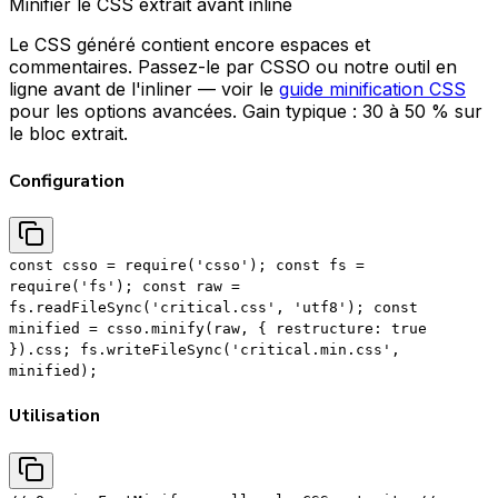
Minifier le CSS extrait avant inline
Le CSS généré contient encore espaces et
commentaires. Passez-le par CSSO ou notre outil en
ligne avant de l'inliner — voir le
guide minification CSS
pour les options avancées. Gain typique : 30 à 50 % sur
le bloc extrait.
Configuration
const csso = require('csso'); const fs =
require('fs'); const raw =
fs.readFileSync('critical.css', 'utf8'); const
minified = csso.minify(raw, { restructure: true
}).css; fs.writeFileSync('critical.min.css',
minified);
Utilisation