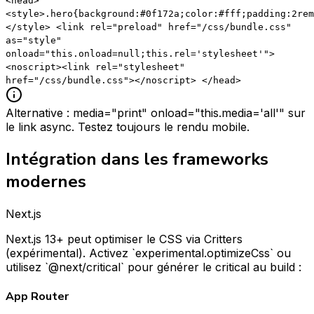
<head>
<style>.hero{background:#0f172a;color:#fff;padding:2rem
</style> <link rel="preload" href="/css/bundle.css"
as="style"
onload="this.onload=null;this.rel='stylesheet'">
<noscript><link rel="stylesheet"
href="/css/bundle.css"></noscript> </head>
Alternative : media="print" onload="this.media='all'" sur
le link async. Testez toujours le rendu mobile.
Intégration dans les frameworks
modernes
Next.js
Next.js 13+ peut optimiser le CSS via Critters
(expérimental). Activez `experimental.optimizeCss` ou
utilisez `@next/critical` pour générer le critical au build :
App Router