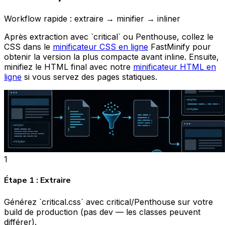
Workflow rapide : extraire → minifier → inliner
Après extraction avec `critical` ou Penthouse, collez le
CSS dans le
minificateur CSS en ligne
FastMinify pour
obtenir la version la plus compacte avant inline. Ensuite,
minifiez le HTML final avec notre
minificateur HTML en
ligne
si vous servez des pages statiques.
1
Étape 1 : Extraire
Générez `critical.css` avec critical/Penthouse sur votre
build de production (pas dev — les classes peuvent
différer).