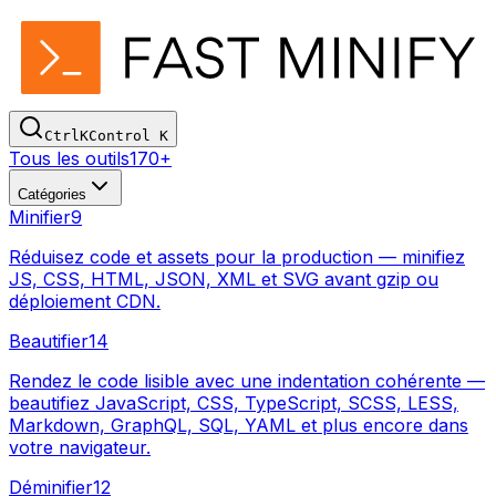
Ctrl
K
Control
K
Tous les outils
170+
Catégories
Minifier
9
Réduisez code et assets pour la production — minifiez
JS, CSS, HTML, JSON, XML et SVG avant gzip ou
déploiement CDN.
Beautifier
14
Rendez le code lisible avec une indentation cohérente —
beautifiez JavaScript, CSS, TypeScript, SCSS, LESS,
Markdown, GraphQL, SQL, YAML et plus encore dans
votre navigateur.
Déminifier
12