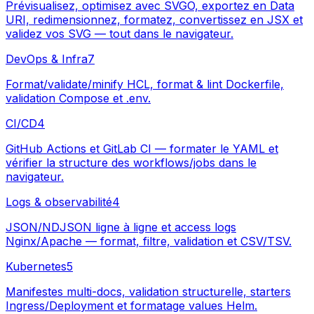
Prévisualisez, optimisez avec SVGO, exportez en Data
URI, redimensionnez, formatez, convertissez en JSX et
validez vos SVG — tout dans le navigateur.
DevOps & Infra
7
Format/validate/minify HCL, format & lint Dockerfile,
validation Compose et .env.
CI/CD
4
GitHub Actions et GitLab CI — formater le YAML et
vérifier la structure des workflows/jobs dans le
navigateur.
Logs & observabilité
4
JSON/NDJSON ligne à ligne et access logs
Nginx/Apache — format, filtre, validation et CSV/TSV.
Kubernetes
5
Manifestes multi-docs, validation structurelle, starters
Ingress/Deployment et formatage values Helm.