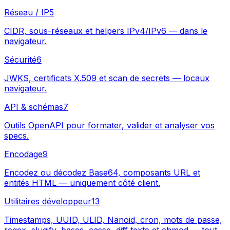
Réseau / IP
5
CIDR, sous-réseaux et helpers IPv4/IPv6 — dans le
navigateur.
Sécurité
6
JWKS, certificats X.509 et scan de secrets — locaux
navigateur.
API & schémas
7
Outils OpenAPI pour formater, valider et analyser vos
specs.
Encodage
9
Encodez ou décodez Base64, composants URL et
entités HTML — uniquement côté client.
Utilitaires développeur
13
Timestamps, UUID, ULID, Nanoid, cron, mots de passe,