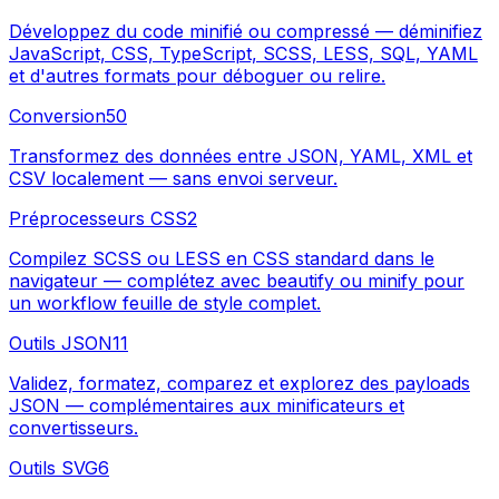
Développez du code minifié ou compressé — déminifiez
JavaScript, CSS, TypeScript, SCSS, LESS, SQL, YAML
et d'autres formats pour déboguer ou relire.
Conversion
50
Transformez des données entre JSON, YAML, XML et
CSV localement — sans envoi serveur.
Préprocesseurs CSS
2
Compilez SCSS ou LESS en CSS standard dans le
navigateur — complétez avec beautify ou minify pour
un workflow feuille de style complet.
Outils JSON
11
Validez, formatez, comparez et explorez des payloads
JSON — complémentaires aux minificateurs et
convertisseurs.
Outils SVG
6