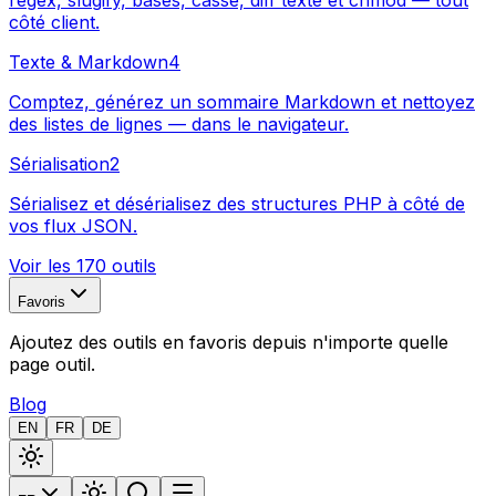
regex, slugify, bases, casse, diff texte et chmod — tout
côté client.
Texte & Markdown
4
Comptez, générez un sommaire Markdown et nettoyez
des listes de lignes — dans le navigateur.
Sérialisation
2
Sérialisez et désérialisez des structures PHP à côté de
vos flux JSON.
Voir les 170 outils
Favoris
Ajoutez des outils en favoris depuis n'importe quelle
page outil.
Blog
EN
FR
DE